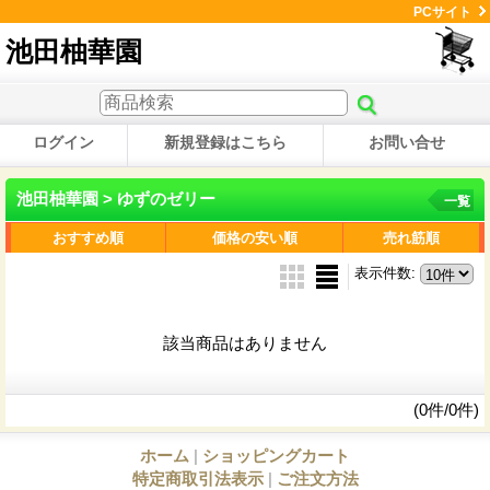
PCサイト
池田柚華園
ログイン
新規登録はこちら
お問い合せ
池田柚華園 > ゆずのゼリー
一覧
おすすめ順
価格の安い順
売れ筋順
表示件数
:
該当商品はありません
(0件/0件)
ホーム
|
ショッピングカート
特定商取引法表示
|
ご注文方法