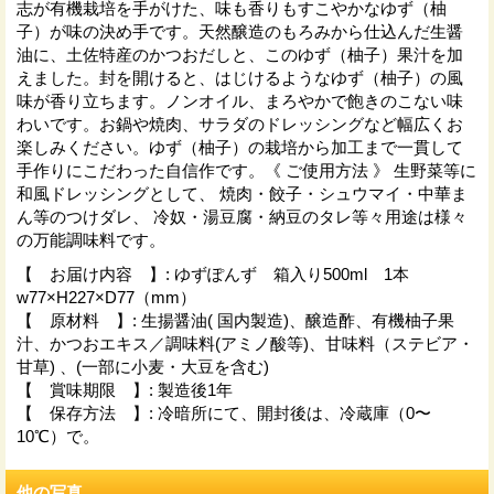
志が有機栽培を手がけた、味も香りもすこやかなゆず（柚
子）が味の決め手です。天然醸造のもろみから仕込んだ生醤
油に、土佐特産のかつおだしと、このゆず（柚子）果汁を加
えました。封を開けると、はじけるようなゆず（柚子）の風
味が香り立ちます。ノンオイル、まろやかで飽きのこない味
わいです。お鍋や焼肉、サラダのドレッシングなど幅広くお
楽しみください。ゆず（柚子）の栽培から加工まで一貫して
手作りにこだわった自信作です。《 ご使用方法 》 生野菜等に
和風ドレッシングとして、 焼肉・餃子・シュウマイ・中華ま
ん等のつけダレ、 冷奴・湯豆腐・納豆のタレ等々用途は様々
の万能調味料です。
【 お届け内容 】
:
ゆずぽんず 箱入り500ml 1本
w77×H227×D77（mm）
【 原材料 】
:
生揚醤油( 国内製造)、醸造酢、有機柚子果
汁、かつおエキス／調味料(アミノ酸等)、甘味料（ステビア・
甘草) 、(一部に小麦・大豆を含む)
【 賞味期限 】
:
製造後1年
【 保存方法 】
:
冷暗所にて、開封後は、冷蔵庫（0〜
10℃）で。
他の写真